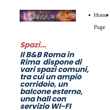
Home
Page
Spazi...
Il B&B Roma in
Rima dispone di
vari spazi comuni,
tra cui un ampio
corridoio, un
balcone esterno,
una hall con
servizio WI-FI